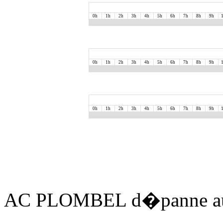
0h
1h
2h
3h
4h
5h
6h
7h
8h
9h
0h
1h
2h
3h
4h
5h
6h
7h
8h
9h
0h
1h
2h
3h
4h
5h
6h
7h
8h
9h
AC PLOMBEL d�panne aus