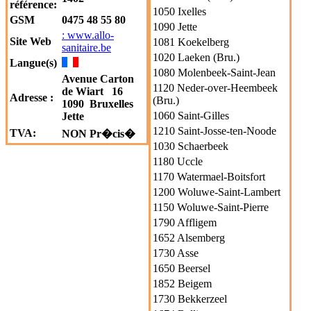
référence:
1050 Ixelles
GSM
0475 48 55 80
1090 Jette
: www.allo-
Site Web
1081 Koekelberg
sanitaire.be
1020 Laeken (Bru.)
Langue(s)
1080 Molenbeek-Saint-Jean
Avenue Carton
1120 Neder-over-Heembeek
de Wiart 16
Adresse :
(Bru.)
1090 Bruxelles
1060 Saint-Gilles
Jette
1210 Saint-Josse-ten-Noode
TVA:
NON Pr�cis�
1030 Schaerbeek
1180 Uccle
1170 Watermael-Boitsfort
1200 Woluwe-Saint-Lambert
1150 Woluwe-Saint-Pierre
1790 Affligem
1652 Alsemberg
1730 Asse
1650 Beersel
1852 Beigem
1730 Bekkerzeel