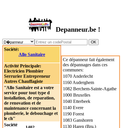
DEPANNEUR.be
Depanneur.be !
Société:
Allo Sanitaire
Ce dépanneur fait également
des dépannages dans ces
Activité Principale:
communes:
Electricien
Plombier
Serrurier
Entrepreneur
1070 Anderlecht
Autres
Chauffagiste
1160 Auderghem
''Allo Sanitaire est a votre
1082 Berchem-Sainte-Agathe
service pour tout type d
1000 Bruxelles
installation, de reparation,
1040 Etterbeek
de renovation et de
1140 Evere
maintenance concernant la
plomberie, le debouchage et
1190 Forest
le ch''
1083 Ganshoren
Société
1130 Haren (Bru.)
1402