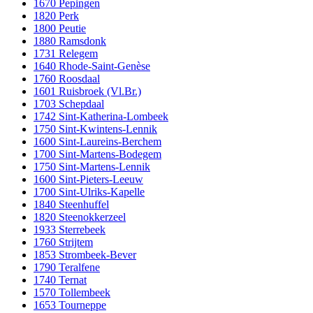
1670 Pepingen
1820 Perk
1800 Peutie
1880 Ramsdonk
1731 Relegem
1640 Rhode-Saint-Genèse
1760 Roosdaal
1601 Ruisbroek (Vl.Br.)
1703 Schepdaal
1742 Sint-Katherina-Lombeek
1750 Sint-Kwintens-Lennik
1600 Sint-Laureins-Berchem
1700 Sint-Martens-Bodegem
1750 Sint-Martens-Lennik
1600 Sint-Pieters-Leeuw
1700 Sint-Ulriks-Kapelle
1840 Steenhuffel
1820 Steenokkerzeel
1933 Sterrebeek
1760 Strijtem
1853 Strombeek-Bever
1790 Teralfene
1740 Ternat
1570 Tollembeek
1653 Tourneppe