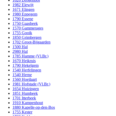
1620 Drogenbos
1982 Elewijt
1671 Elingen
1980 Eppegem
1790 Essene
1750 Gaasbeek
1570 Gammerages
1755 Gooik
1850 Grimbergen
1702 Groot-Bijgaarden
1500 Hal
2980 Hal
1785 Hamme (Vl.Br.)
1670 Heikruis
1790 Hekelgem
1540 Herfelingen
1540 Herne
1560 Hoeilaart
1981 Hofstade (Vl.Br.)
1654 Huizingen
1851 Humbeek
1701 Itterbeek
1910 Kampenhout
1880 Kapelle-op-den-Bos
1755 Kester