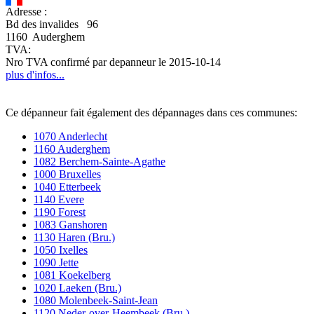
Adresse :
Bd des invalides 96
1160 Auderghem
TVA:
Nro TVA confirmé par depanneur le 2015-10-14
plus d'infos...
Ce dépanneur fait également des dépannages dans ces communes:
1070 Anderlecht
1160 Auderghem
1082 Berchem-Sainte-Agathe
1000 Bruxelles
1040 Etterbeek
1140 Evere
1190 Forest
1083 Ganshoren
1130 Haren (Bru.)
1050 Ixelles
1090 Jette
1081 Koekelberg
1020 Laeken (Bru.)
1080 Molenbeek-Saint-Jean
1120 Neder-over-Heembeek (Bru.)