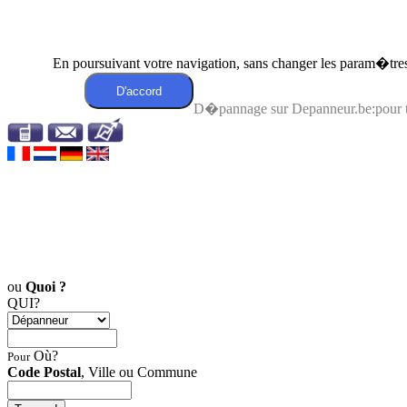
En poursuivant votre navigation, sans changer les param�tres 
D�pannage sur Depanneur.be:pour 
ou
Quoi ?
QUI?
Où?
Pour
Code Postal
, Ville ou Commune