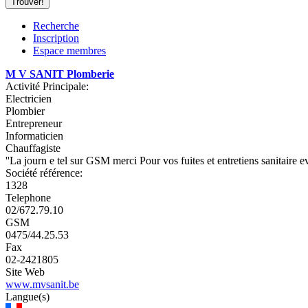
Recherche
Inscription
Espace membres
M V SANIT Plomberie
Activité Principale:
Electricien
Plombier
Entrepreneur
Informaticien
Chauffagiste
''La journ e tel sur GSM merci Pour vos fuites et entretiens sanitaire e
Société référence:
1328
Telephone
02/672.79.10
GSM
0475/44.25.53
Fax
02-2421805
Site Web
www.mvsanit.be
Langue(s)