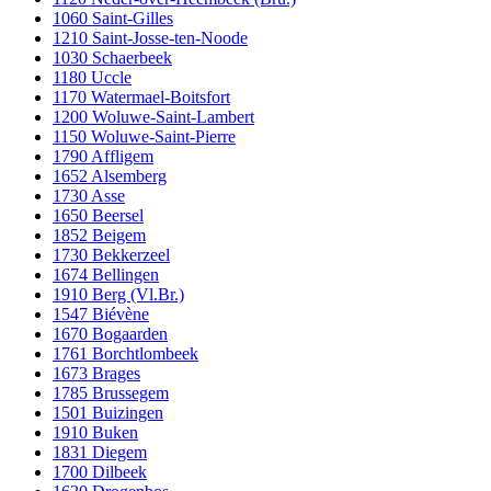
1060 Saint-Gilles
1210 Saint-Josse-ten-Noode
1030 Schaerbeek
1180 Uccle
1170 Watermael-Boitsfort
1200 Woluwe-Saint-Lambert
1150 Woluwe-Saint-Pierre
1790 Affligem
1652 Alsemberg
1730 Asse
1650 Beersel
1852 Beigem
1730 Bekkerzeel
1674 Bellingen
1910 Berg (Vl.Br.)
1547 Biévène
1670 Bogaarden
1761 Borchtlombeek
1673 Brages
1785 Brussegem
1501 Buizingen
1910 Buken
1831 Diegem
1700 Dilbeek