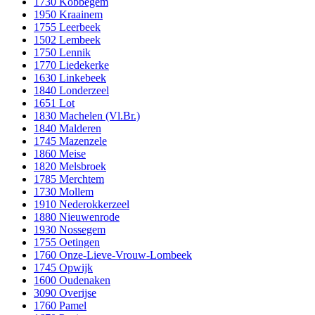
1730 Kobbegem
1950 Kraainem
1755 Leerbeek
1502 Lembeek
1750 Lennik
1770 Liedekerke
1630 Linkebeek
1840 Londerzeel
1651 Lot
1830 Machelen (Vl.Br.)
1840 Malderen
1745 Mazenzele
1860 Meise
1820 Melsbroek
1785 Merchtem
1730 Mollem
1910 Nederokkerzeel
1880 Nieuwenrode
1930 Nossegem
1755 Oetingen
1760 Onze-Lieve-Vrouw-Lombeek
1745 Opwijk
1600 Oudenaken
3090 Overijse
1760 Pamel