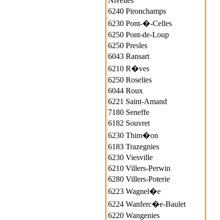
Nivelles
6240 Pironchamps
6230 Pont-�-Celles
6250 Pont-de-Loup
6250 Presles
6043 Ransart
6210 R�ves
6250 Roselies
6044 Roux
6221 Saint-Amand
7180 Seneffe
6182 Souvret
6230 Thim�on
6183 Trazegnies
6230 Viesville
6210 Villers-Perwin
6280 Villers-Poterie
6223 Wagnel�e
6224 Wanferc�e-Baulet
6220 Wangenies