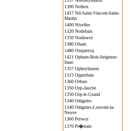
1357 Neerheylissem
1390 Nethen
1457 Nil-Saint-Vincent-Saint-
Martin
1400 Nivelles
1320 Nodebais
1350 Noduwez
1380 Ohain
1480 Oisquercq
1421 Ophain-Bois-Seigneur-
Isaac
1357 Opheylissem
1315 Opprebais
1360 Orbais
1350 Orp-Jauche
1350 Orp-le-Grand
1340 Ottignies
1340 Ottignies-Louvain-la-
Neuve
1360 Perwez
1370 Pi�train