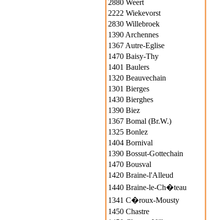
2880 Weert
2222 Wiekevorst
2830 Willebroek
1390 Archennes
1367 Autre-Eglise
1470 Baisy-Thy
1401 Baulers
1320 Beauvechain
1301 Bierges
1430 Bierghes
1390 Biez
1367 Bomal (Br.W.)
1325 Bonlez
1404 Bornival
1390 Bossut-Gottechain
1470 Bousval
1420 Braine-l'Alleud
1440 Braine-le-Ch�teau
1341 C�roux-Mousty
1450 Chastre