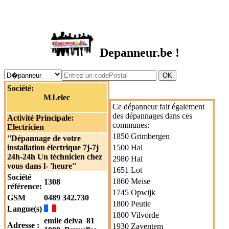
DEPANNEUR.be
Depanneur.be !
Société:
MJ.elec
Ce dépanneur fait également
des dépannages dans ces
Activité Principale:
communes:
Electricien
1850 Grimbergen
''Dépannage de votre
installation électrique 7j-7j
1500 Hal
24h-24h Un téchnicien chez
2980 Hal
vous dans l- 'heure''
1651 Lot
Société
1860 Meise
1308
référence:
1745 Opwijk
GSM
0489 342.730
1800 Peutie
Langue(s)
1800 Vilvorde
emile delva 81
Adresse :
1930 Zaventem