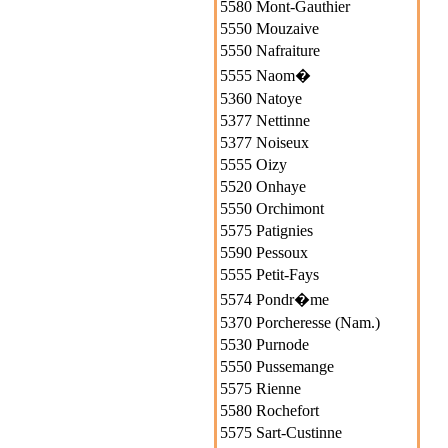
5580 Mont-Gauthier
5550 Mouzaive
5550 Nafraiture
5555 Naom�
5360 Natoye
5377 Nettinne
5377 Noiseux
5555 Oizy
5520 Onhaye
5550 Orchimont
5575 Patignies
5590 Pessoux
5555 Petit-Fays
5574 Pondr�me
5370 Porcheresse (Nam.)
5530 Purnode
5550 Pussemange
5575 Rienne
5580 Rochefort
5575 Sart-Custinne