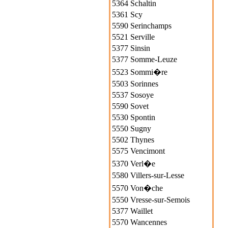
5364 Schaltin
5361 Scy
5590 Serinchamps
5521 Serville
5377 Sinsin
5377 Somme-Leuze
5523 Sommi�re
5503 Sorinnes
5537 Sosoye
5590 Sovet
5530 Spontin
5550 Sugny
5502 Thynes
5575 Vencimont
5370 Verl�e
5580 Villers-sur-Lesse
5570 Von�che
5550 Vresse-sur-Semois
5377 Waillet
5570 Wancennes