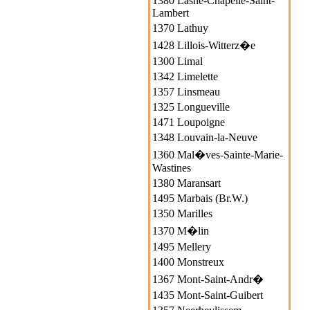
1380 Lasne-Chapelle-Saint-
Lambert
1370 Lathuy
1428 Lillois-Witterz�e
1300 Limal
1342 Limelette
1357 Linsmeau
1325 Longueville
1471 Loupoigne
1348 Louvain-la-Neuve
1360 Mal�ves-Sainte-Marie-
Wastines
1380 Maransart
1495 Marbais (Br.W.)
1350 Marilles
1370 M�lin
1495 Mellery
1400 Monstreux
1367 Mont-Saint-Andr�
1435 Mont-Saint-Guibert