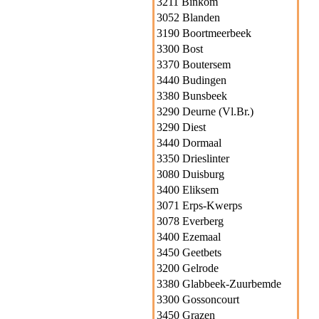
3211 Binkom
3052 Blanden
3190 Boortmeerbeek
3300 Bost
3370 Boutersem
3440 Budingen
3380 Bunsbeek
3290 Deurne (Vl.Br.)
3290 Diest
3440 Dormaal
3350 Drieslinter
3080 Duisburg
3400 Eliksem
3071 Erps-Kwerps
3078 Everberg
3400 Ezemaal
3450 Geetbets
3200 Gelrode
3380 Glabbeek-Zuurbemde
3300 Gossoncourt
3450 Grazen