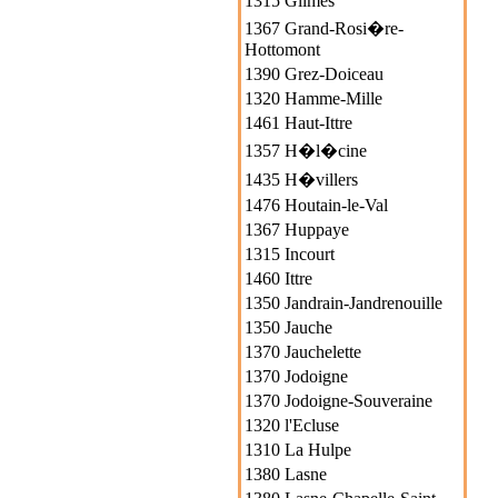
1315 Glimes
1367 Grand-Rosi�re-
Hottomont
1390 Grez-Doiceau
1320 Hamme-Mille
1461 Haut-Ittre
1357 H�l�cine
1435 H�villers
1476 Houtain-le-Val
1367 Huppaye
1315 Incourt
1460 Ittre
1350 Jandrain-Jandrenouille
1350 Jauche
1370 Jauchelette
1370 Jodoigne
1370 Jodoigne-Souveraine
1320 l'Ecluse
1310 La Hulpe
1380 Lasne