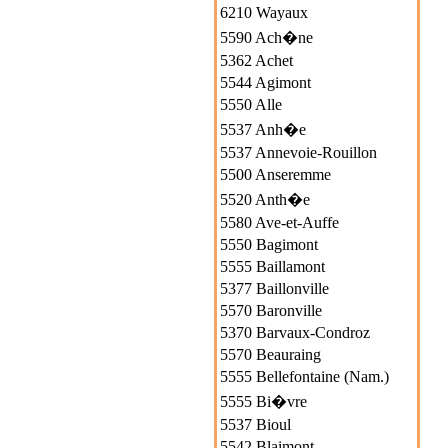
6210 Wayaux
5590 Ach�ne
5362 Achet
5544 Agimont
5550 Alle
5537 Anh�e
5537 Annevoie-Rouillon
5500 Anseremme
5520 Anth�e
5580 Ave-et-Auffe
5550 Bagimont
5555 Baillamont
5377 Baillonville
5570 Baronville
5370 Barvaux-Condroz
5570 Beauraing
5555 Bellefontaine (Nam.)
5555 Bi�vre
5537 Bioul
5542 Blaimont