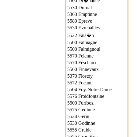
5500 Dr�hance
5530 Durnal
5363 Emptinne
5580 Eprave
5530 Evrehailles
5522 Fala�n
5500 Falmagne
5500 Falmignoul
5570 Felenne
5570 Feschaux
5560 Finnevaux
5370 Flostoy
5572 Focant
5504 Foy-Notre-Dame
5576 Froidfontaine
5500 Furfooz
5575 Gedinne
5524 Gerin
5530 Godinne
5555 Graide
5555 Gros-Fays