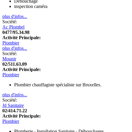
Débouchage
inspection caméra
plus d'infos...
Société:
Ac Plombel
0477/95.34.98
Activité Principale:
Plombier
plus d'infos...
Société:
Mounir
02/511.63.09
Activité Principale:
Plombier
Plombier chauffagiste spécialiste sur Bruxelles.
plus d'infos...
Société:
Jd Sanitaire
02/414.71.22
Activité Principale:
Plombier
Plomberie - Installation Sanitaire - Débouchages