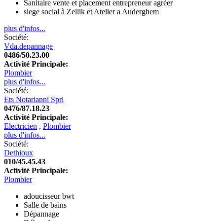
Sanitaire vente et placement entrepreneur agréer
siege social à Zellik et Atelier a Auderghem
plus d'infos...
Société:
Vda.depannage
0486/50.23.00
Activité Principale:
Plombier
plus d'infos...
Société:
Ets Notarianni Sprl
0476/87.18.23
Activité Principale:
Electricien
,
Plombier
plus d'infos...
Société:
Dethioux
010/45.45.43
Activité Principale:
Plombier
adoucisseur bwt
Salle de bains
Dépannage