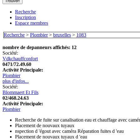
Recherche
Inscription
Espace membres
Recherche
>
Plombier
>
bruxelles
>
1083
nombre de depanneurs affichés: 12
Société:
Vdkchauffconfort
0471/72.49.60
Activité Principale:
Plombier
plus d'infos...
Société:
Blommaert Et Fils
02/468.24.63
Activité Principale:
Plombier
Recherche de fuite sur canalisation eau et chauffage avec camé
Placement de nouvaux tuyaux
nspection d 'égout avec caméra Réparation fuites d 'eau
Placement de nouvaux tuyaux d 'eau