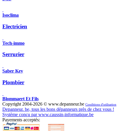
Isoclima
Electricien
Tech-immo
Serrurier
Saber Key
Plombier
Blommaert Et Fils
Copyright 2004-2026 © www.depanneur.be
Conditions d'utilisation
Depanneur. be, tous les bons dépanneurs près de chez vous !
Système conçu par www.caussin-informatique.be
Payements acceptés: