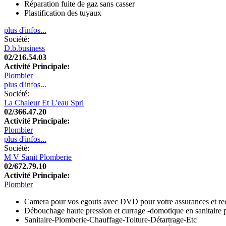
Réparation fuite de gaz sans casser
Plastification des tuyaux
plus d'infos...
Société:
D.b.business
02/216.54.03
Activité Principale:
Plombier
plus d'infos...
Société:
La Chaleur Et L'eau Sprl
02/366.47.20
Activité Principale:
Plombier
plus d'infos...
Société:
M V Sanit Plomberie
02/672.79.10
Activité Principale:
Plombier
Camera pour vos egouts avec DVD pour votre assurances et re
Débouchage haute pression et currage -domotique en sanitaire
Sanitaire-Plomberie-Chauffage-Toiture-Détartrage-Etc