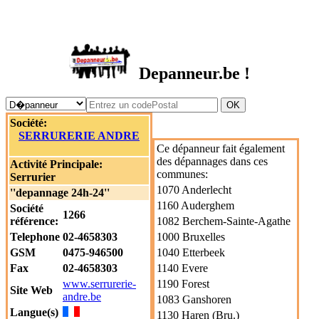
DEPANNEUR.be
Depanneur.be !
Société:
SERRURERIE ANDRE
Ce dépanneur fait également
des dépannages dans ces
Activité Principale:
communes:
Serrurier
1070 Anderlecht
''depannage 24h-24''
1160 Auderghem
Société
1266
référence:
1082 Berchem-Sainte-Agathe
Telephone
02-4658303
1000 Bruxelles
GSM
0475-946500
1040 Etterbeek
Fax
02-4658303
1140 Evere
www.serrurerie-
1190 Forest
Site Web
andre.be
1083 Ganshoren
Langue(s)
1130 Haren (Bru.)