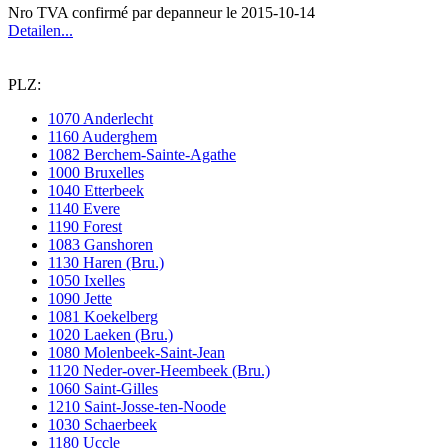
Nro TVA confirmé par depanneur le 2015-10-14
Detailen...
PLZ:
1070 Anderlecht
1160 Auderghem
1082 Berchem-Sainte-Agathe
1000 Bruxelles
1040 Etterbeek
1140 Evere
1190 Forest
1083 Ganshoren
1130 Haren (Bru.)
1050 Ixelles
1090 Jette
1081 Koekelberg
1020 Laeken (Bru.)
1080 Molenbeek-Saint-Jean
1120 Neder-over-Heembeek (Bru.)
1060 Saint-Gilles
1210 Saint-Josse-ten-Noode
1030 Schaerbeek
1180 Uccle